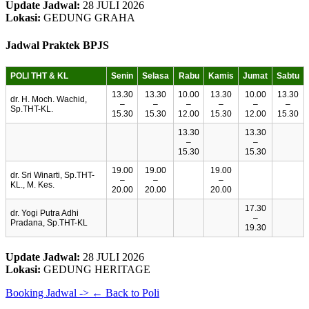
Update Jadwal:
28 JULI 2026
Lokasi:
GEDUNG GRAHA
Jadwal Praktek BPJS
POLI THT & KL
Senin
Selasa
Rabu
Kamis
Jumat
Sabtu
13.30
13.30
10.00
13.30
10.00
13.30
dr. H. Moch. Wachid,
–
–
–
–
–
–
Sp.THT-KL.
15.30
15.30
12.00
15.30
12.00
15.30
13.30
13.30
–
–
15.30
15.30
19.00
19.00
19.00
dr. Sri Winarti, Sp.THT-
–
–
–
KL., M. Kes.
20.00
20.00
20.00
17.30
dr. Yogi Putra Adhi
–
Pradana, Sp.THT-KL
19.30
Update Jadwal:
28 JULI 2026
Lokasi:
GEDUNG HERITAGE
Booking Jadwal ->
← Back to Poli