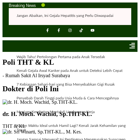
Breaking News
Jangan Abaikan, Ini Gejala Hepatitis yang Perlu Diwaspadai
Flu dan Batuk Tak Kunjung Sembuh? Kenali Penyebabnya!
Tips Menjaga Daya Ingat dan Kesehatan Otak
Wajib Tahu! Pertolongan Pertama pada Anak Tersedak
Poli THT & KL
Kenali Gejala Awal Kanker pada Anak untuk Deteksi Lebih Cepat
- Rumah Sakit Al Irsyad Surabaya
7 Kebiasaan Sehari-hari yang Bisa Menyebabkan Gigi Rusak
Dokter di Poli Ini
Penyebab Darah Tinggi pada Usia Muda & Cara Mencegahnya
Menjaga Kesehatan Mental di Lingkungan Kerja
dr. H. Moch. Wachid, Sp.THT-KL.
THT & KL
Kapan Waktu Ideal untuk Hamil Lagi? Kenali Jarak Kehamilan yang
Tepat
Jangan Sampai Menyesal! Ini Pentingnya Menggunakan Sunscreen