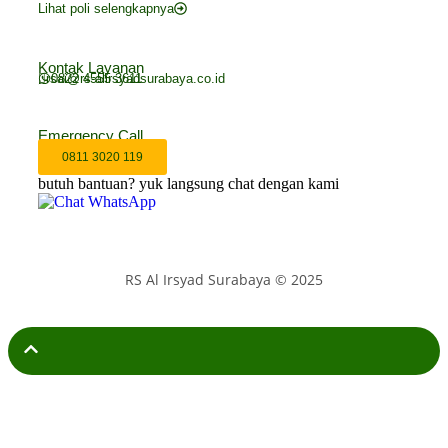
Lihat poli selengkapnya
Kontak Layanan
rsai@rs-alirsyadsurabaya.co.id
0822 4555 3611
Emergency Call
0811 3020 119
butuh bantuan? yuk langsung chat dengan kami
RS Al Irsyad Surabaya © 2025