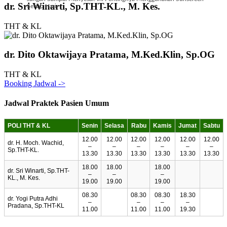
dr. Sri Winarti, Sp.THT-KL., M. Kes.
Setiap Hari
THT & KL
dr. Dito Oktawijaya Pratama, M.Ked.Klin, Sp.OG
THT & KL
Booking Jadwal ->
Jadwal Praktek Pasien Umum
POLI THT & KL
Senin
Selasa
Rabu
Kamis
Jumat
Sabtu
12.00
12.00
12.00
12.00
12.00
12.00
dr. H. Moch. Wachid,
–
–
–
–
–
–
Sp.THT-KL.
13.30
13.30
13.30
13.30
13.30
13.30
18.00
18.00
18.00
dr. Sri Winarti, Sp.THT-
–
–
–
KL., M. Kes.
19.00
19.00
19.00
08.30
08.30
08.30
18.30
dr. Yogi Putra Adhi
–
–
–
–
Pradana, Sp.THT-KL
11.00
11.00
11.00
19.30