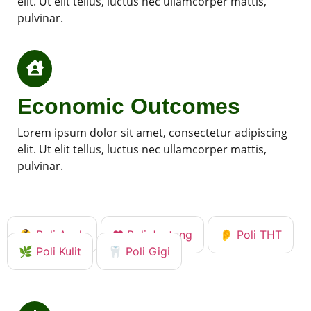
elit. Ut elit tellus, luctus nec ullamcorper mattis,
pulvinar.
Economic Outcomes
Lorem ipsum dolor sit amet, consectetur adipiscing
elit. Ut elit tellus, luctus nec ullamcorper mattis,
pulvinar.
👶 Poli Anak
❤️ Poli Jantung
👂 Poli THT
🌿 Poli Kulit
🦷 Poli Gigi