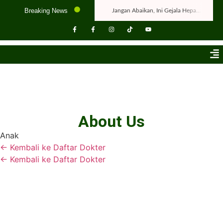
Breaking News
Jangan Abaikan, Ini Gejala Hepatitis yang Perlu Diwaspadai
Flu dan Batuk Tak Kunjung Sembuh? Kenali Penyebabnya!
Tips Menjaga Daya Ingat dan Kesehatan Otak
Wajib Tahu! Pertolongan Pertama pada Anak Tersedak
Kenali Gejala Awal Kanker pada Anak untuk Deteksi Lebih Cepat
7 Kebiasaan Sehari-hari yang Bisa Menyebabkan Gigi Rusak
Penyebab Darah Tinggi pada Usia Muda & Cara Mencegahnya
About Us
Menjaga Kesehatan Mental di Lingkungan Kerja
Anak
Kapan Waktu Ideal untuk Hamil Lagi? Kenali Jarak Kehamilan yang Tepat
← Kembali ke Daftar Dokter
Jangan Sampai Menyesal! Ini Pentingnya Menggunakan Sunscreen Setiap Hari
← Kembali ke Daftar Dokter