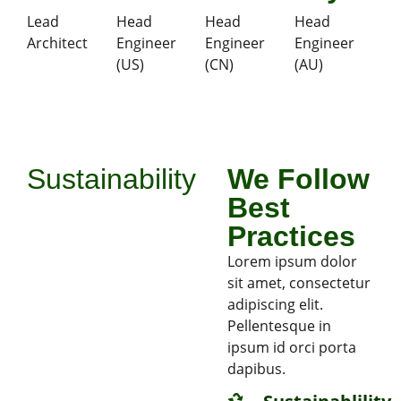
Lead
Head
Head
Head
Architect
Engineer
Engineer
Engineer
(US)
(CN)
(AU)
Sustainability
We Follow
Committed
Best
To Keep
Practices
People
Lorem ipsum dolor
sit amet, consectetur
Healthy &
adipiscing elit.
Safe
Pellentesque in
Lorem ipsum dolor
ipsum id orci porta
sit amet, consectetur
dapibus.
adipiscing elit.