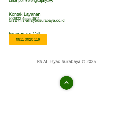
Lihat poli selengkapnya
Kontak Layanan
0822 4555 3611
rsai@rs-alirsyadsurabaya.co.id
Emergency Call
0811 3020 119
RS Al Irsyad Surabaya © 2025