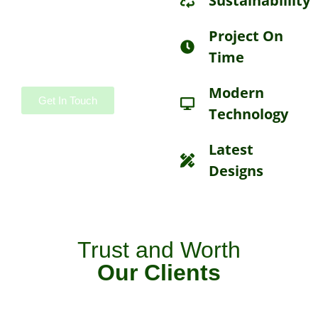
Sustainablility
Pellentesque in
ipsum id orci porta
Project On
dapibus.
Time
Modern
Get In Touch
Technology
Latest
Designs
Trust and Worth
Our Clients