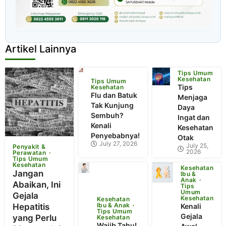
Artikel Lainnya
Tips Umum
Kesehatan
Tips Umum
Tips
Kesehatan
Flu dan Batuk
Menjaga
Tak Kunjung
Daya
Sembuh?
Ingat dan
Kenali
Kesehatan
Penyebabnya!
Otak
July 27, 2026
July 25,
Penyakit &
2026
Perawatan
Tips Umum
Kesehatan
Kesehatan
Jangan
Ibu &
Anak
Abaikan, Ini
Tips
Umum
Gejala
Kesehatan
Kesehatan
Ibu & Anak
Hepatitis
Kenali
Tips Umum
Gejala
yang Perlu
Kesehatan
Wajib Tahu!