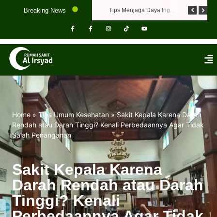
Breaking News
Jangan Abaikan, Ini Gejala Hepatitis yang Perlu Diwaspadai
Flu dan Batuk Tak Kunjung Sembuh? Kenali Penyebabnya!
Tips Menjaga Daya Ingat dan Kesehatan Otak
Home
»
Tips Umum Kesehatan
»
Sakit Kepala Karena Darah
Rendah atau Darah Tinggi? Kenali Perbedaannya Agar Tidak
Salah Penanganan
Sakit Kepala Karena
Darah Rendah atau Darah
Tinggi? Kenali
Perbedaannya Agar Tidak