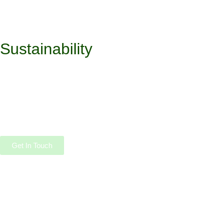
Sustainability
Committed To Keep People
Healthy & Safe
Lorem ipsum dolor sit amet, consectetur adipiscing elit.
Pellentesque in ipsum id orci porta dapibus.
Get In Touch