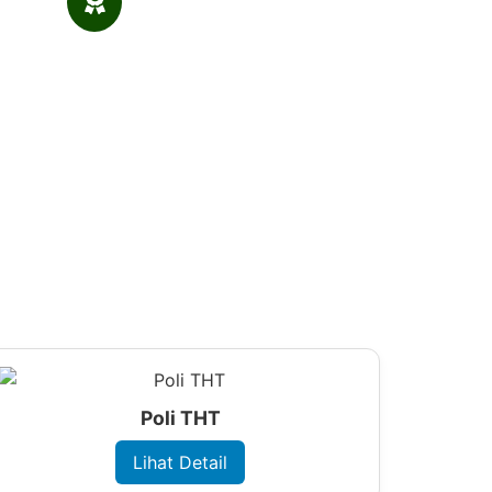
25
Year of experience
Poli THT
Lihat Detail