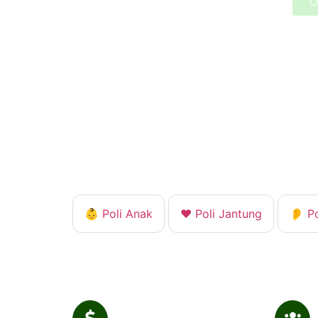
O
👶 Poli Anak
❤️ Poli Jantung
👂 P