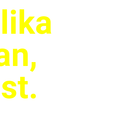
lika
an,
st.