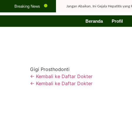
Breaking News
Jangan Abaikan, Ini Gejala Hepatitis yang
Flu dan Batuk Tak Kunjung Sembuh? Kena
Beranda
Profil
Tips Menjaga Daya Ingat dan Kesehatan O
Wajib Tahu! Pertolongan Pertama pada An
Kenali Gejala Awal Kanker pada Anak untu
7 Kebiasaan Sehari-hari yang Bisa Menye
Penyebab Darah Tinggi pada Usia Muda 
Gigi Prosthodonti
Menjaga Kesehatan Mental di Lingkungan 
← Kembali ke Daftar Dokter
Kapan Waktu Ideal untuk Hamil Lagi? Kena
← Kembali ke Daftar Dokter
Jangan Sampai Menyesal! Ini Pentingnya 