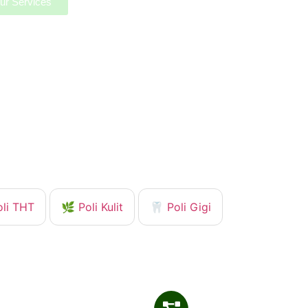
ur Services
oli THT
🌿 Poli Kulit
🦷 Poli Gigi