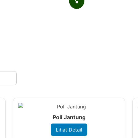
302
ues & Counting
Successfully Project
Poli Jantung
Lihat Detail