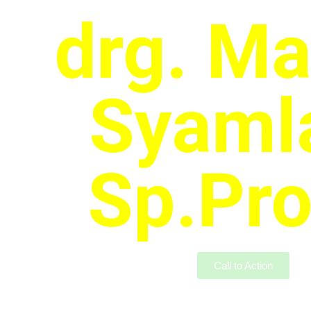
drg. Ma
Syaml
Sp.Pro
Call to Action