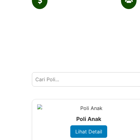
325
525
Revenue in 2017 (Million)
Collaeg
Poli Anak
Lihat Detail