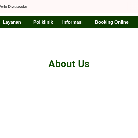
 Perlu Diwaspadai
li Penyebabnya!
Layanan
Poliklinik
Informasi
Booking Online
tak
ak Tersedak
k Deteksi Lebih Cepat
babkan Gigi Rusak
About Us
& Cara Mencegahnya
Kerja
li Jarak Kehamilan yang Tepat
Menggunakan Sunscreen Setiap Hari