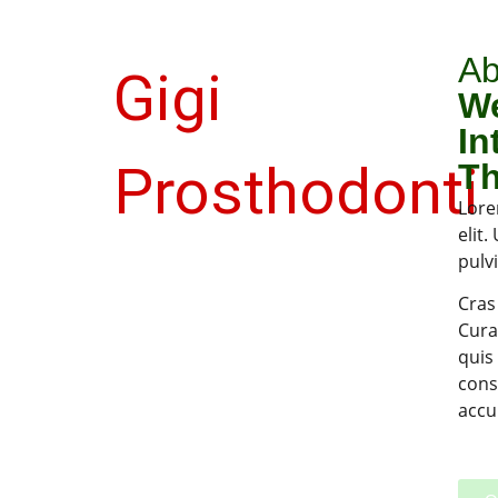
Ab
Gigi
We
In
Prosthodonti
Th
Lore
elit.
pulv
Cras
Cura
quis
cons
accu