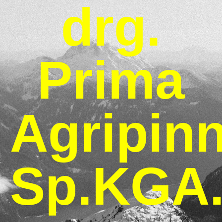
drg.
Prima
Agripinn
Sp.KGA