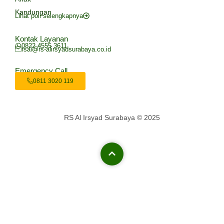
Kandungan
Lihat poli selengkapnya
Kontak Layanan
0822 4555 3611
rsai@rs-alirsyadsurabaya.co.id
Emergency Call
0811 3020 119
RS Al Irsyad Surabaya © 2025