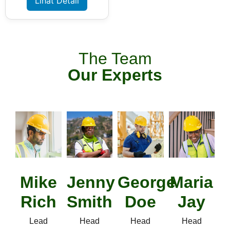
Lihat Detail
The Team
Our Experts
Mike
Jenny
George
Maria
Rich
Smith
Doe
Jay
Lead
Head
Head
Head