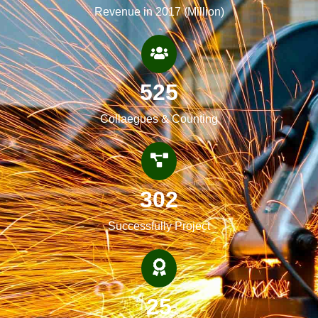
Revenue in 2017 (Million)
525
Collaegues & Counting
302
Successfully Project
25