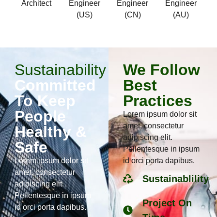
Architect
Engineer
Engineer
Engineer
(US)
(CN)
(AU)
Sustainability
We Follow
Committed
Best
To Keep
Practices
People
Lorem ipsum dolor sit
amet, consectetur
Healthy &
adipiscing elit.
Safe
Pellentesque in ipsum
Lorem ipsum dolor sit
id orci porta dapibus.
amet, consectetur
Sustainablility
adipiscing elit.
Pellentesque in ipsum
Project On
id orci porta dapibus.