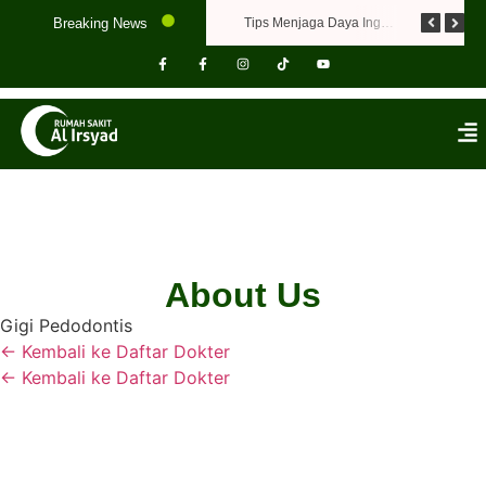
Breaking News
Jangan Abaikan, Ini Gejala Hepatitis yang Perlu Diwaspadai
Flu dan Batuk Tak Kunjung Sembuh? Kenali Penyebabnya!
Tips Menjaga Daya Ingat dan Kesehatan Otak
About Us
Gigi Pedodontis
← Kembali ke Daftar Dokter
← Kembali ke Daftar Dokter